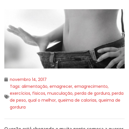
novembro 14, 2017
Tags:
alimentação
,
emagrecer
,
emagrecimento
,
exercícios
,
físicos
,
musculação
,
perda de gordura
,
perda
de peso
,
qual o melhor
,
queima de calorias
,
queima de
gordura