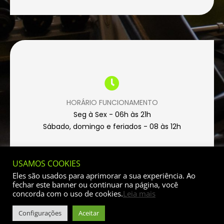
HORÁRIO FUNCIONAMENTO
Seg à Sex - 06h às 21h
Sábado, domingo e feriados - 08 às 12h
USAMOS COOKIES
Eles são usados para aprimorar a sua experiência. Ao
fechar este banner ou continuar na página, você
concorda com o uso de cookies.
Leia mais
©2021 Academia Via Campus Club. Todos os direitos
Configurações
Aceitar
reservados.