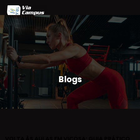
Home
Blog
Planos
Agendamento
Parceiros
Área do Cliente
Blogs
VOLTA ÀS AULAS EM VIÇOSA: GUIA PRÁTICO