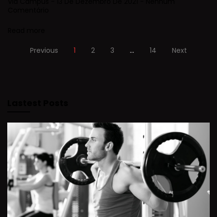
Via Campus
13 De Dezembro De 2021
Nenhum
Comentário
Read more
Previous
1
2
3
…
14
Next
Lastest Posts