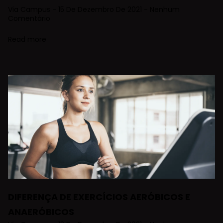
Via Campus
15 De Dezembro De 2021
Nenhum
Comentário
Read more
DIFERENÇA DE EXERCÍCIOS AERÓBICOS E
ANAERÓBICOS