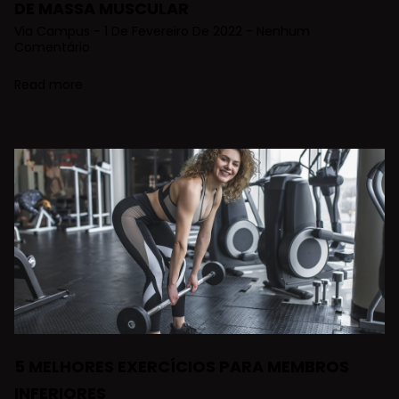
DE MASSA MUSCULAR
Via Campus
1 De Fevereiro De 2022
Nenhum
Comentário
Read more
5 MELHORES EXERCÍCIOS PARA MEMBROS
INFERIORES