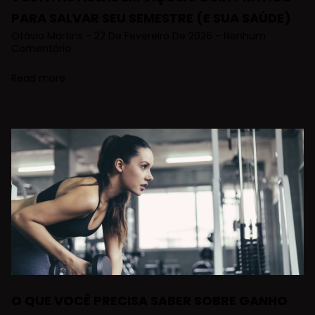
PARA SALVAR SEU SEMESTRE (E SUA SAÚDE)
Otávio Martins
22 De Fevereiro De 2026
Nenhum
Comentário
Read more
O QUE VOCÊ PRECISA SABER SOBRE GANHO