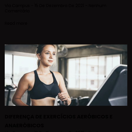
Via Campus
15 De Dezembro De 2021
Nenhum
Comentário
Read more
DIFERENÇA DE EXERCÍCIOS AERÓBICOS E
ANAERÓBICOS