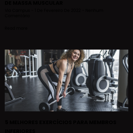
DE MASSA MUSCULAR
Via Campus
1 De Fevereiro De 2022
Nenhum
Comentário
Read more
5 MELHORES EXERCÍCIOS PARA MEMBROS
INFERIORES