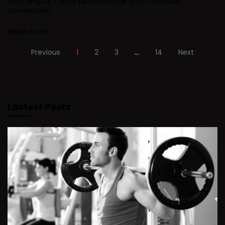
Via Campus
13 De Dezembro De 2021
Nenhum
Comentário
Read more
Previous
1
2
3
…
14
Next
Lastest Posts