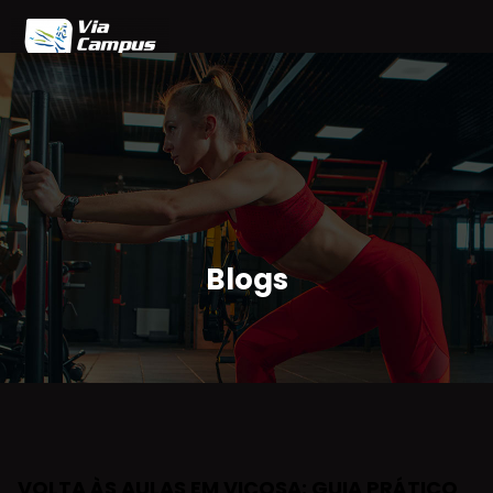
Home
Blog
Planos
Agendamento
Parceiros
Área do Cliente
Blogs
VOLTA ÀS AULAS EM VIÇOSA: GUIA PRÁTICO