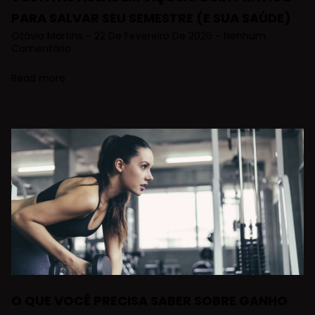
PARA SALVAR SEU SEMESTRE (E SUA SAÚDE)
Otávio Martins
22 De Fevereiro De 2026
Nenhum
Comentário
Read more
O QUE VOCÊ PRECISA SABER SOBRE GANHO