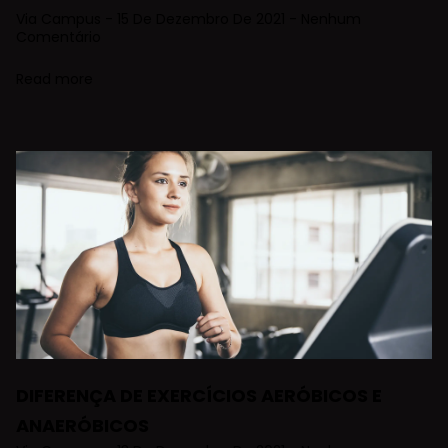
Via Campus
15 De Dezembro De 2021
Nenhum
Comentário
Read more
DIFERENÇA DE EXERCÍCIOS AERÓBICOS E
ANAERÓBICOS