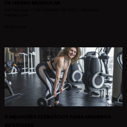
DE MASSA MUSCULAR
Via Campus
1 De Fevereiro De 2022
Nenhum
Comentário
Read more
5 MELHORES EXERCÍCIOS PARA MEMBROS
INFERIORES