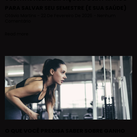
PARA SALVAR SEU SEMESTRE (E SUA SAÚDE)
Otávio Martins
22 De Fevereiro De 2026
Nenhum
Comentário
Read more
O QUE VOCÊ PRECISA SABER SOBRE GANHO