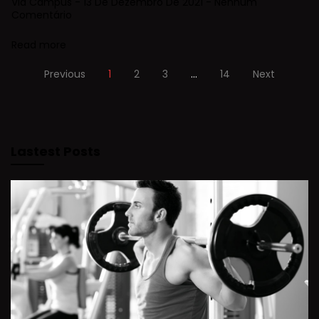
Via Campus
13 De Dezembro De 2021
Nenhum
Comentário
Read more
Previous
1
2
3
…
14
Next
Lastest Posts