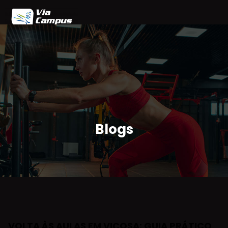
Home
Blog
Planos
Agendamento
Parceiros
Área do Cliente
Blogs
VOLTA ÀS AULAS EM VIÇOSA: GUIA PRÁTICO