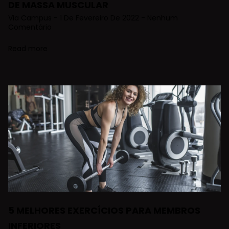
DE MASSA MUSCULAR
Via Campus
1 De Fevereiro De 2022
Nenhum
Comentário
Read more
5 MELHORES EXERCÍCIOS PARA MEMBROS
INFERIORES