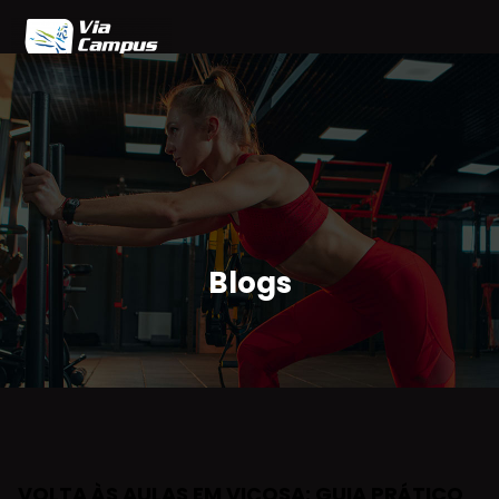
Home
Blog
Planos
Agendamento
Parceiros
Área do Cliente
Blogs
VOLTA ÀS AULAS EM VIÇOSA: GUIA PRÁTICO