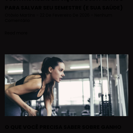
PARA SALVAR SEU SEMESTRE (E SUA SAÚDE)
Otávio Martins
22 De Fevereiro De 2026
Nenhum
Comentário
Read more
O QUE VOCÊ PRECISA SABER SOBRE GANHO