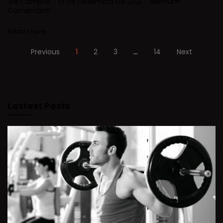
Via Campus
13 De Dezembro De 2021
Nenhum
Comentário
Read more
Previous
1
2
3
…
14
Next
Lastest Posts