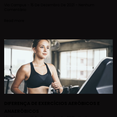
Via Campus
15 De Dezembro De 2021
Nenhum
Comentário
Read more
DIFERENÇA DE EXERCÍCIOS AERÓBICOS E
ANAERÓBICOS