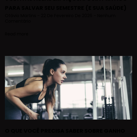
PARA SALVAR SEU SEMESTRE (E SUA SAÚDE)
Otávio Martins
22 De Fevereiro De 2026
Nenhum
Comentário
Read more
O QUE VOCÊ PRECISA SABER SOBRE GANHO