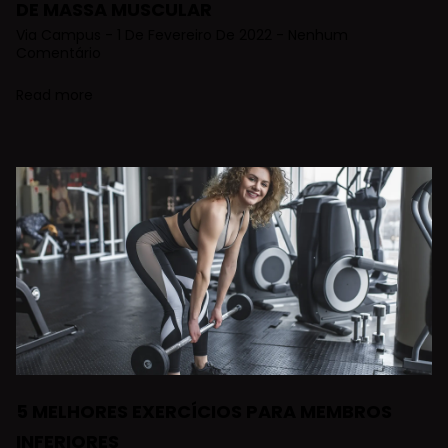
DE MASSA MUSCULAR
Via Campus
1 De Fevereiro De 2022
Nenhum
Comentário
Read more
5 MELHORES EXERCÍCIOS PARA MEMBROS
INFERIORES