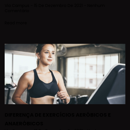
Via Campus
15 De Dezembro De 2021
Nenhum
Comentário
Read more
DIFERENÇA DE EXERCÍCIOS AERÓBICOS E
ANAERÓBICOS