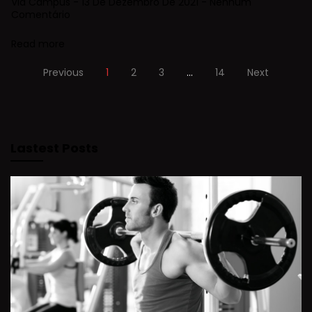
Via Campus
13 De Dezembro De 2021
Nenhum
Comentário
Read more
Previous
1
2
3
…
14
Next
Lastest Posts