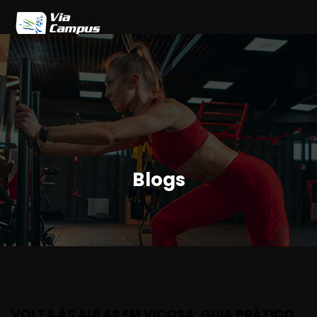
Home
Blog
Planos
Agendamento
Parceiros
Área do Cliente
Blogs
VOLTA ÀS AULAS EM VIÇOSA: GUIA PRÁTICO