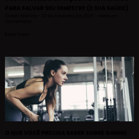
PARA SALVAR SEU SEMESTRE (E SUA SAÚDE)
Otávio Martins
22 De Fevereiro De 2026
Nenhum
Comentário
Read more
O QUE VOCÊ PRECISA SABER SOBRE GANHO