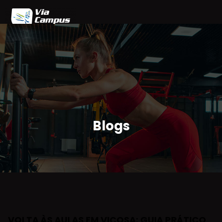
Home
Blog
Planos
Agendamento
Parceiros
Área do Cliente
Blogs
VOLTA ÀS AULAS EM VIÇOSA: GUIA PRÁTICO