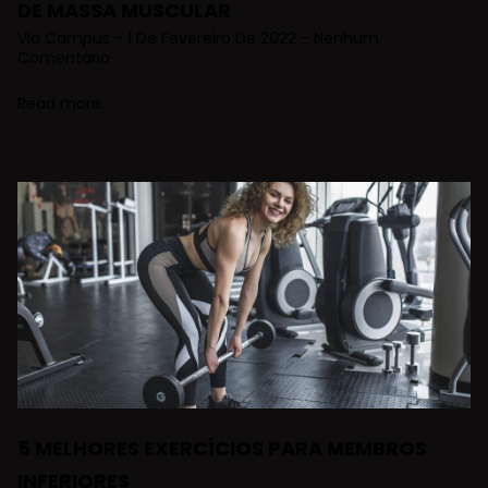
DE MASSA MUSCULAR
Via Campus
1 De Fevereiro De 2022
Nenhum
Comentário
Read more
5 MELHORES EXERCÍCIOS PARA MEMBROS
INFERIORES