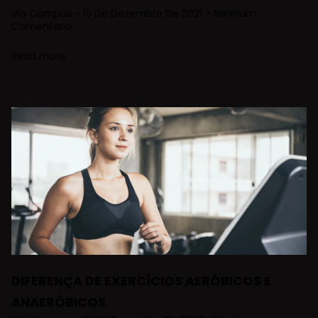
Via Campus
15 De Dezembro De 2021
Nenhum
Comentário
Read more
DIFERENÇA DE EXERCÍCIOS AERÓBICOS E
ANAERÓBICOS