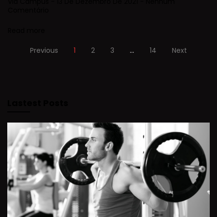
Via Campus
13 De Dezembro De 2021
Nenhum
Comentário
Read more
Previous
1
2
3
…
14
Next
Lastest Posts