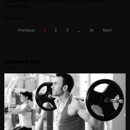
Via Campus
13 De Dezembro De 2021
Nenhum
Comentário
Read more
Previous
1
2
3
…
14
Next
Lastest Posts