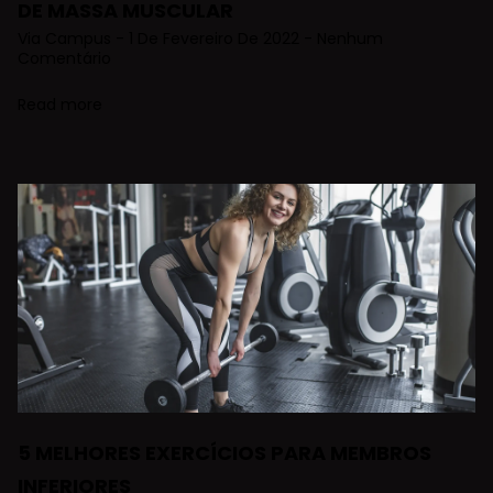
DE MASSA MUSCULAR
Via Campus
1 De Fevereiro De 2022
Nenhum
Comentário
Read more
5 MELHORES EXERCÍCIOS PARA MEMBROS
INFERIORES