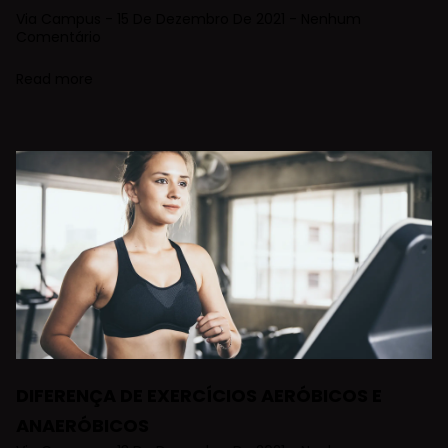
Via Campus
15 De Dezembro De 2021
Nenhum
Comentário
Read more
DIFERENÇA DE EXERCÍCIOS AERÓBICOS E
ANAERÓBICOS