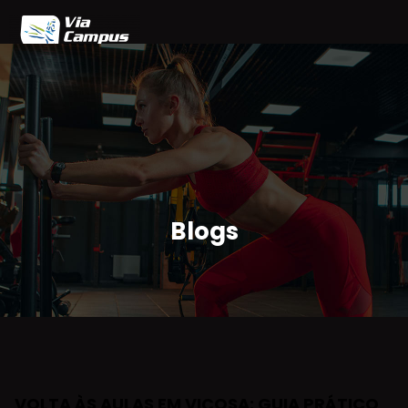
Home
Blog
Planos
Agendamento
Parceiros
Área do Cliente
Blogs
VOLTA ÀS AULAS EM VIÇOSA: GUIA PRÁTICO