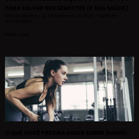
PARA SALVAR SEU SEMESTRE (E SUA SAÚDE)
Otávio Martins
22 De Fevereiro De 2026
Nenhum
Comentário
Read more
O QUE VOCÊ PRECISA SABER SOBRE GANHO