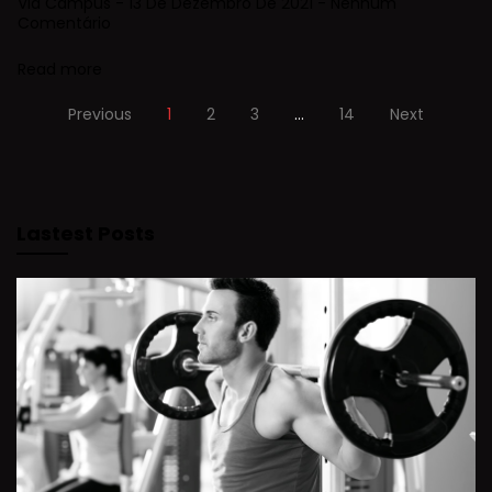
Via Campus
13 De Dezembro De 2021
Nenhum
Comentário
Read more
Previous
1
2
3
…
14
Next
Lastest Posts