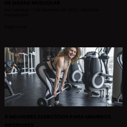
DE MASSA MUSCULAR
Via Campus
1 De Fevereiro De 2022
Nenhum
Comentário
Read more
5 MELHORES EXERCÍCIOS PARA MEMBROS
INFERIORES