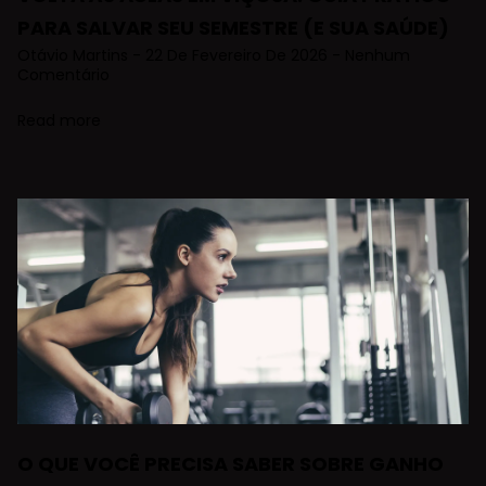
PARA SALVAR SEU SEMESTRE (E SUA SAÚDE)
Otávio Martins
22 De Fevereiro De 2026
Nenhum
Comentário
Read more
O QUE VOCÊ PRECISA SABER SOBRE GANHO