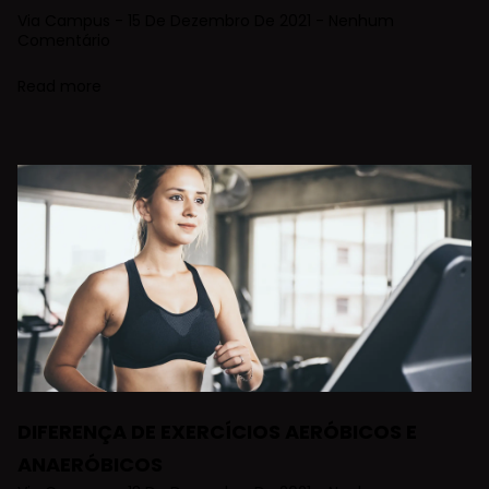
Via Campus
15 De Dezembro De 2021
Nenhum
Comentário
Read more
DIFERENÇA DE EXERCÍCIOS AERÓBICOS E
ANAERÓBICOS