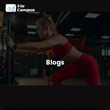
Home
Blog
Planos
Agendamento
Parceiros
Área do Cliente
Blogs
VOLTA ÀS AULAS EM VIÇOSA: GUIA PRÁTICO