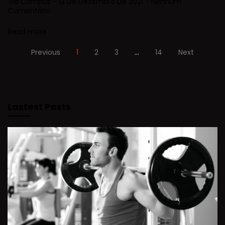
Via Campus
13 De Dezembro De 2021
Nenhum
Comentário
Read more
Previous
1
2
3
…
14
Next
Lastest Posts