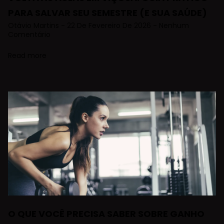
PARA SALVAR SEU SEMESTRE (E SUA SAÚDE)
Otávio Martins
22 De Fevereiro De 2026
Nenhum
Comentário
Read more
O QUE VOCÊ PRECISA SABER SOBRE GANHO