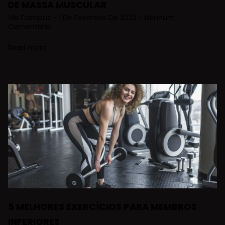
DE MASSA MUSCULAR
Via Campus
1 De Fevereiro De 2022
Nenhum
Comentário
Read more
5 MELHORES EXERCÍCIOS PARA MEMBROS
INFERIORES