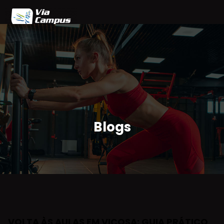
Home
Blog
Planos
Agendamento
Parceiros
Área do Cliente
Blogs
VOLTA ÀS AULAS EM VIÇOSA: GUIA PRÁTICO