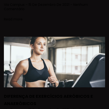
Via Campus
15 De Dezembro De 2021
Nenhum
Comentário
Read more
DIFERENÇA DE EXERCÍCIOS AERÓBICOS E
ANAERÓBICOS