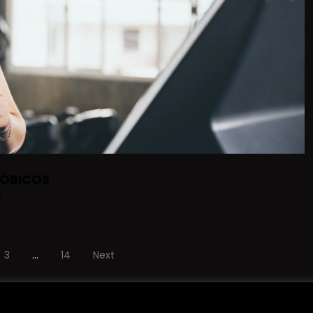
RÓBICOS
o
3
…
14
Next