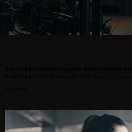
VOLTA ÀS AULAS EM VIÇOSA: GUIA PRÁTICO PA
Otávio Martins
22 De Fevereiro De 2026
Nenhum Comentá
Read more