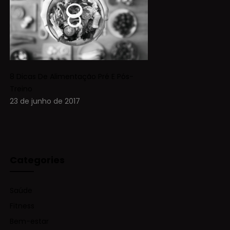
8 Dicas De Alimentação Pré E Pós-
Treino
23 de junho de 2017
Categories
Saúde
Fitness
Bem-estar