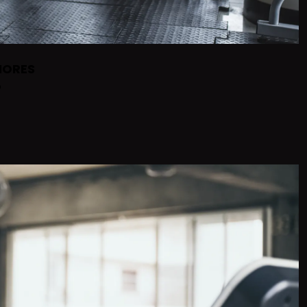
IORES
o