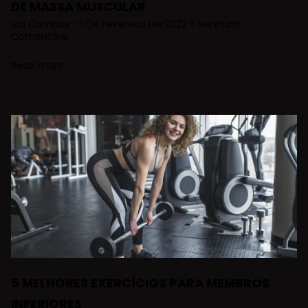
DE MASSA MUSCULAR
Via Campus
1 De Fevereiro De 2022
Nenhum
Comentário
Read more
5 MELHORES EXERCÍCIOS PARA MEMBROS
INFERIORES