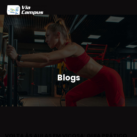
Home
Blog
Planos
Agendamento
Parceiros
Área do Cliente
Blogs
VOLTA ÀS AULAS EM VIÇOSA: GUIA PRÁTICO