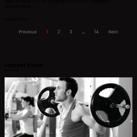
Via Campus
13 De Dezembro De 2021
Nenhum
Comentário
Read more
Previous
1
2
3
…
14
Next
Lastest Posts