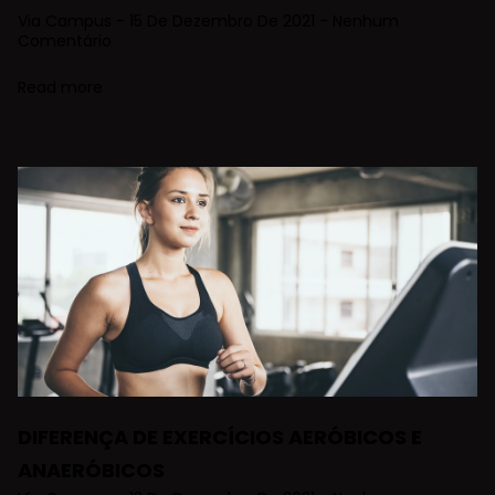
Via Campus
15 De Dezembro De 2021
Nenhum
Comentário
Read more
DIFERENÇA DE EXERCÍCIOS AERÓBICOS E
ANAERÓBICOS