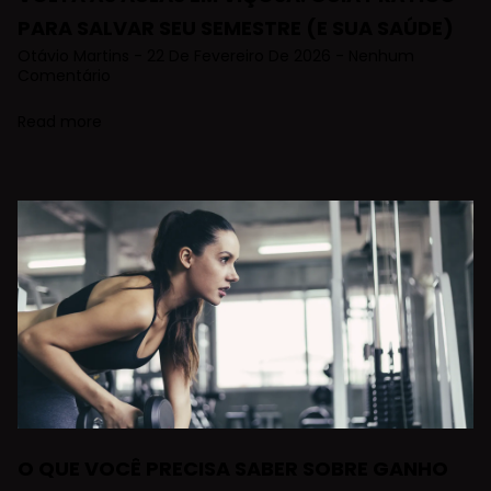
PARA SALVAR SEU SEMESTRE (E SUA SAÚDE)
Otávio Martins
22 De Fevereiro De 2026
Nenhum
Comentário
Read more
O QUE VOCÊ PRECISA SABER SOBRE GANHO