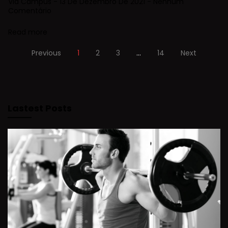
Via Campus
13 De Dezembro De 2021
Nenhum
Comentário
Read more
Previous
1
2
3
…
14
Next
Lastest Posts