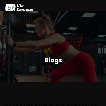
Home
Blog
Planos
Agendamento
Parceiros
Área do Cliente
Blogs
VOLTA ÀS AULAS EM VIÇOSA: GUIA PRÁTICO