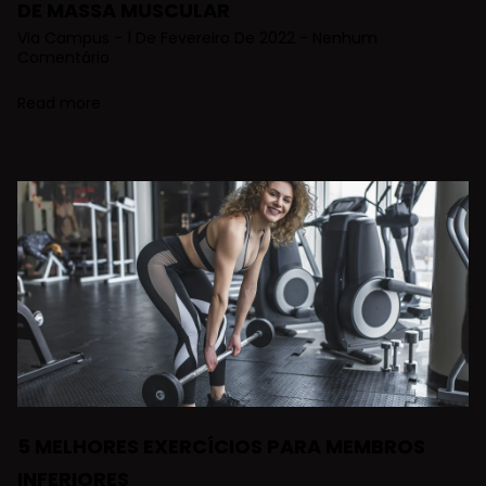
DE MASSA MUSCULAR
Via Campus
1 De Fevereiro De 2022
Nenhum
Comentário
Read more
5 MELHORES EXERCÍCIOS PARA MEMBROS
INFERIORES