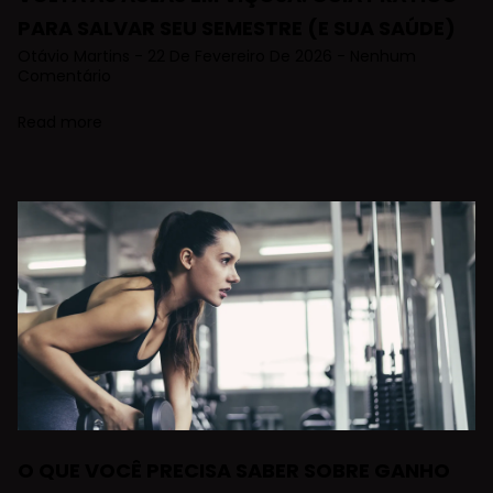
PARA SALVAR SEU SEMESTRE (E SUA SAÚDE)
Otávio Martins
22 De Fevereiro De 2026
Nenhum
Comentário
Read more
O QUE VOCÊ PRECISA SABER SOBRE GANHO