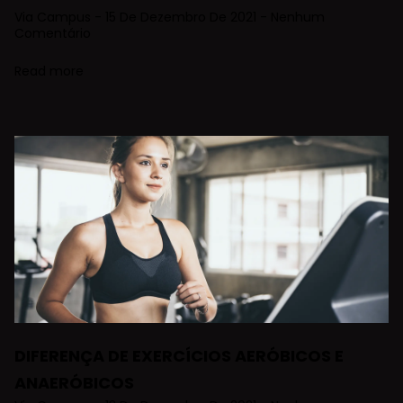
Via Campus
15 De Dezembro De 2021
Nenhum
Comentário
Read more
DIFERENÇA DE EXERCÍCIOS AERÓBICOS E
ANAERÓBICOS