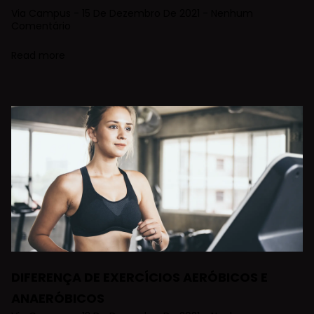
Via Campus
15 De Dezembro De 2021
Nenhum
Comentário
Read more
DIFERENÇA DE EXERCÍCIOS AERÓBICOS E
ANAERÓBICOS