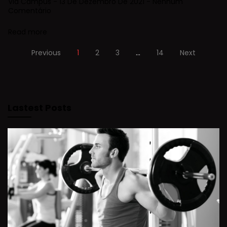
Via Campus
13 De Dezembro De 2021
Nenhum
Comentário
Read more
Previous
1
2
3
…
14
Next
Lastest Posts