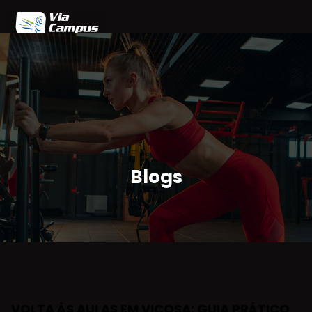
Home
Blog
Planos
Agendamento
Parceiros
Área do Cliente
Blogs
VOLTA ÀS AULAS EM VIÇOSA: GUIA PRÁTICO