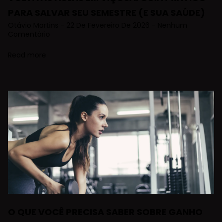
PARA SALVAR SEU SEMESTRE (E SUA SAÚDE)
Otávio Martins
22 De Fevereiro De 2026
Nenhum
Comentário
Read more
O QUE VOCÊ PRECISA SABER SOBRE GANHO