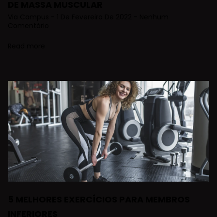
DE MASSA MUSCULAR
Via Campus
1 De Fevereiro De 2022
Nenhum
Comentário
Read more
5 MELHORES EXERCÍCIOS PARA MEMBROS
INFERIORES