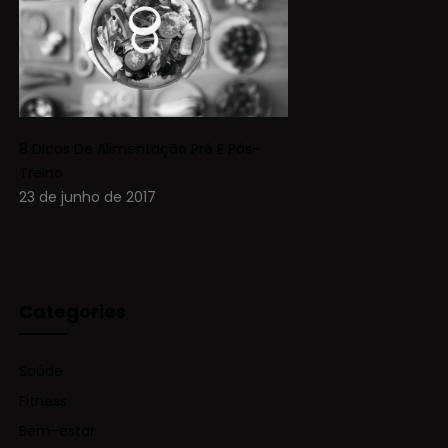
8 Dicas De Alimentação Pré E Pós-
Treino
23 de junho de 2017
Categories
Saúde
Fitness
Bem-estar