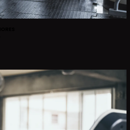
IORES
o