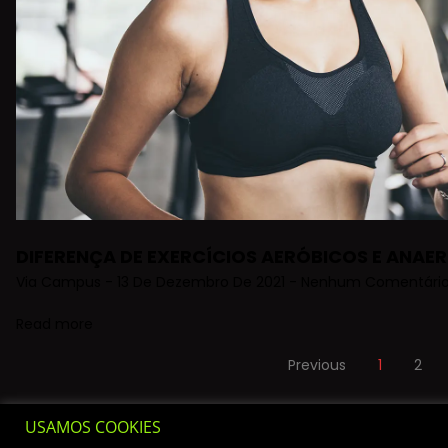
DIFERENÇA DE EXERCÍCIOS AERÓBICOS E ANAE
Via Campus
13 De Dezembro De 2021
Nenhum Comentári
Read more
Previous
1
2
USAMOS COOKIES