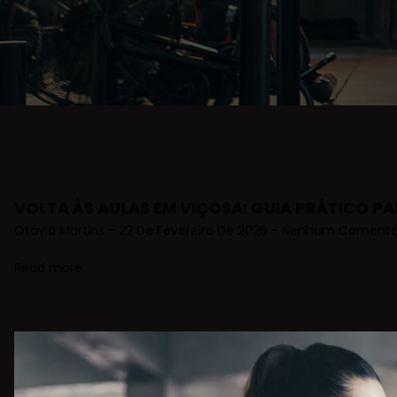
VOLTA ÀS AULAS EM VIÇOSA: GUIA PRÁTICO PA
Otávio Martins
22 De Fevereiro De 2026
Nenhum Comentá
Read more