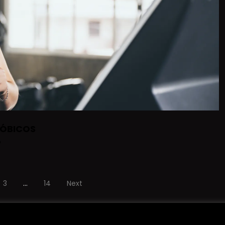
RÓBICOS
o
3
…
14
Next