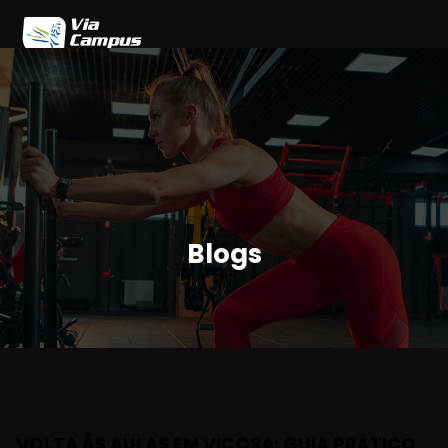
Home
Blog
Planos
Agendamento
Parceiros
Área do Cliente
Blogs
VOLTA ÀS AULAS EM VIÇOSA: GUIA PRÁTICO