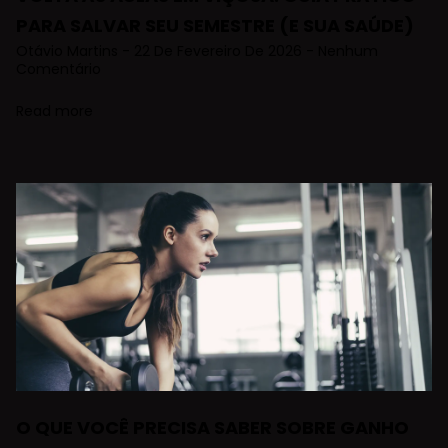
PARA SALVAR SEU SEMESTRE (E SUA SAÚDE)
Otávio Martins
22 De Fevereiro De 2026
Nenhum
Comentário
Read more
O QUE VOCÊ PRECISA SABER SOBRE GANHO