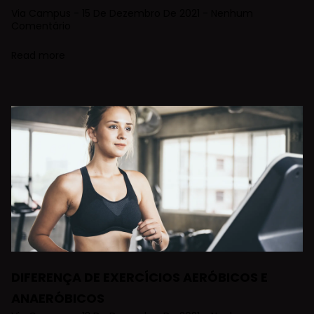
Via Campus
15 De Dezembro De 2021
Nenhum
Comentário
Read more
DIFERENÇA DE EXERCÍCIOS AERÓBICOS E
ANAERÓBICOS