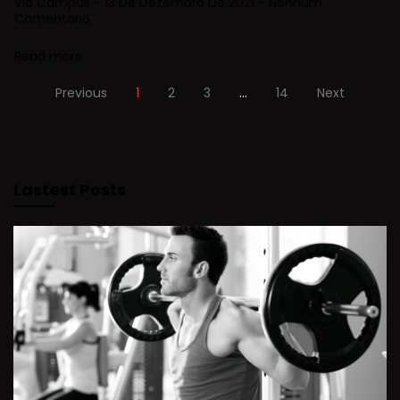
Via Campus
13 De Dezembro De 2021
Nenhum
Comentário
Read more
Previous
1
2
3
…
14
Next
Lastest Posts