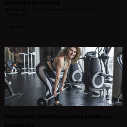
DE MASSA MUSCULAR
Via Campus
1 De Fevereiro De 2022
Nenhum
Comentário
Read more
5 MELHORES EXERCÍCIOS PARA MEMBROS
INFERIORES