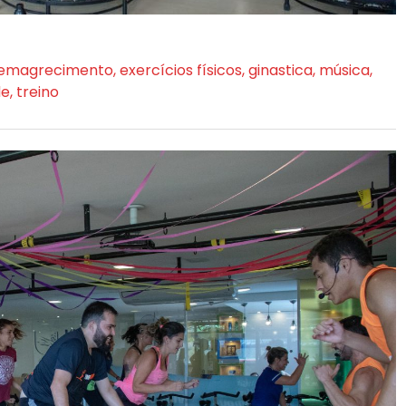
emagrecimento
,
exercícios físicos
,
ginastica
,
música
,
de
,
treino