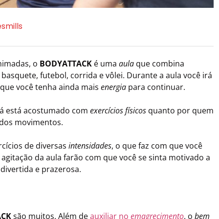
esmills
nimadas, o
BODYATTACK
é uma
aula
que combina
asquete, futebol, corrida e vôlei. Durante a aula você irá
 que você tenha ainda mais
energia
para continuar.
 já está acostumado com
exercícios físicos
quanto por quem
e dos movimentos.
cícios de diversas
intensidades
, o que faz com que você
a agitação da aula farão com que você se sinta motivado a
 divertida e prazerosa.
ACK
são muitos. Além de
auxiliar no
emagrecimento
, o
bem