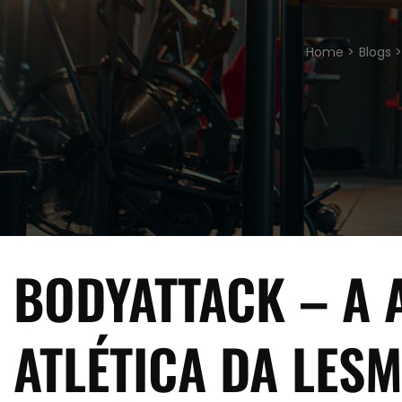
Home >
Blogs >
BODYATTACK – A 
ATLÉTICA DA LESM